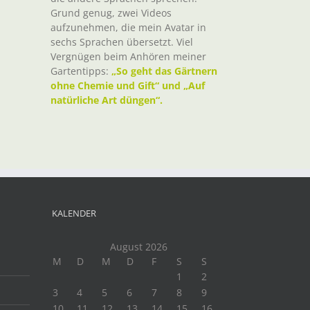
Grund genug, zwei Videos
aufzunehmen, die mein Avatar in
sechs Sprachen übersetzt. Viel
Vergnügen beim Anhören meiner
Gartentipps:
„So geht das Gärtnern
ohne Chemie und Gift“ und „Auf
natürliche Art düngen“.
KALENDER
August 2026
M
D
M
D
F
S
S
1
2
3
4
5
6
7
8
9
10
11
12
13
14
15
16