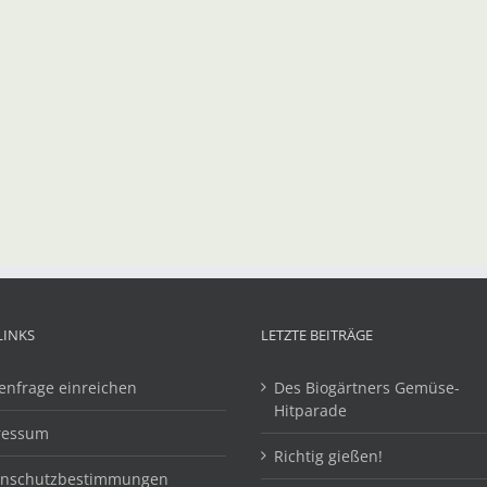
LINKS
LETZTE BEITRÄGE
enfrage einreichen
Des Biogärtners Gemüse-
Hitparade
ressum
Richtig gießen!
enschutzbestimmungen