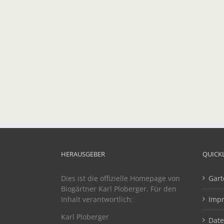
HERAUSGEBER
QUICK
Dies ist die offizielle Homepage von
Gart
Biogärtner Karl Ploberger. Für den
Inhalt verantwortlich:
Imp
Karl Ploberger
Dat