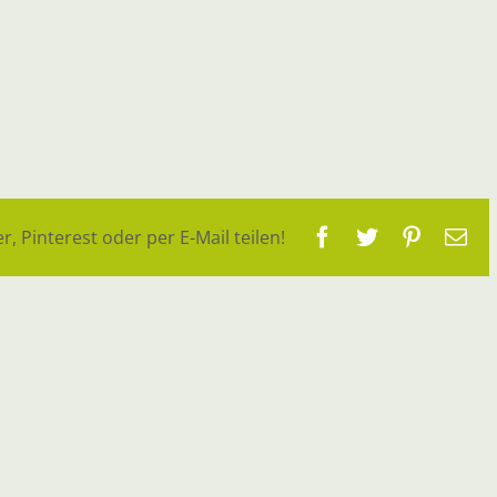
Facebook
Twitter
Pinteres
E-
r, Pinterest oder per E-Mail teilen!
Ma