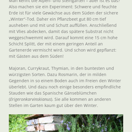
Man kennt die Alpen- und Steingärten – aber ist es das?
Also machen sie ein Experiment: Schwere und feuchte
Erde ist für viele Gewächse aus dem Süden der sichere
„Winter“-Tod. Daher ein Pflanzbeet gut 80 cm tief
ausheben und mit und Schutt auffüllen. Anschließend
mit Vlies abdecken, damit das spätere Substrat nicht
weggeschwemmt wird. Darauf kommt eine 15 cm hohe
Schicht Splitt, der mit einem geringen Anteil an
Gartenerde vermischt wird. Und schon wird gepflanzt:
mit Gästen aus dem Süden!
Majoran, Currykraut, Thymian, in den buntesten und
würzigsten Sorten. Dazu Rosmarin, der in milden
Gegenden in so einem Boden auch im Freien den Winter
überlebt. Und dazu noch einige besonders empfindliche
Stauden wie das Spanische Gänseblümchen
(
Erigeron
karvinskianus
). Sie alle kommen an anderen
Stellen im Garten kaum gut über den Winter.