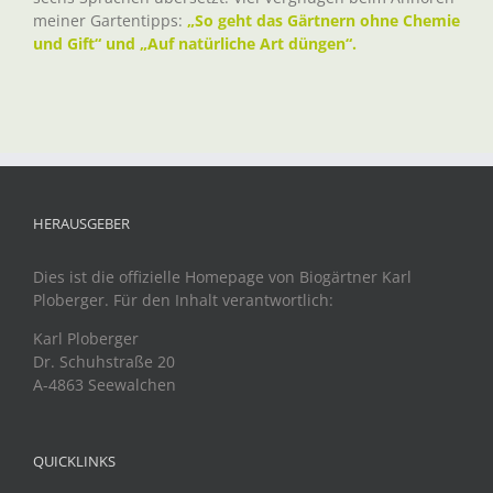
meiner Gartentipps:
„So geht das Gärtnern ohne Chemie
und Gift“ und „Auf natürliche Art düngen“.
HERAUSGEBER
Dies ist die offizielle Homepage von Biogärtner Karl
Ploberger. Für den Inhalt verantwortlich:
Karl Ploberger
Dr. Schuhstraße 20
A-4863 Seewalchen
QUICKLINKS