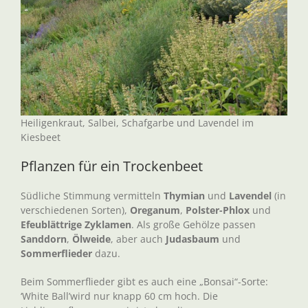
Heiligenkraut, Salbei, Schafgarbe und Lavendel im
Kiesbeet
Pflanzen für ein Trockenbeet
Südliche Stimmung vermitteln
Thymian
und
Lavendel
(in
verschiedenen Sorten),
Oreganum
,
Polster-Phlox
und
Efeublättrige Zyklamen
. Als große Gehölze passen
Sanddorn
,
Ölweide
, aber auch
Judasbaum
und
Sommerflieder
dazu.
Beim Sommerflieder gibt es auch eine „Bonsai“-Sorte:
‘White Ball’wird nur knapp 60 cm hoch. Die