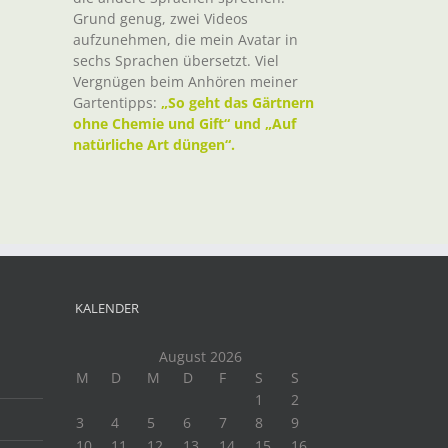
Grund genug, zwei Videos
aufzunehmen, die mein Avatar in
sechs Sprachen übersetzt. Viel
Vergnügen beim Anhören meiner
Gartentipps:
„So geht das Gärtnern
ohne Chemie und Gift“ und „Auf
natürliche Art düngen“.
KALENDER
August 2026
M
D
M
D
F
S
S
1
2
3
4
5
6
7
8
9
10
11
12
13
14
15
16