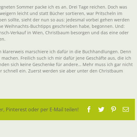
regneten Sommer packe ich es an. Drei Tage reichen. Doch was
weigern leicht und statt Bücher sortieren, war Pritscheln im
ben sollte, sieht der nun so aus: jedesmal vorbei gehen werden
eine Weihnachts-Buchtipps geschrieben habe, begonnen. Und:
Punsch-Verkauf in Wien, Christbaum besorgen und das eine oder
en.
n klarerweis marschiere ich dafür in die Buchhandlungen. Denn
achen. Freilich such ich mir dafür jene Geschäfte aus, die ich
nden sich keine Geschenke für andere… Mehr muss ich gar nicht
er schnell ein. Zuerst werden sie aber unter den Christbaum
Facebook
Twitter
Pinteres
E-
r, Pinterest oder per E-Mail teilen!
Ma