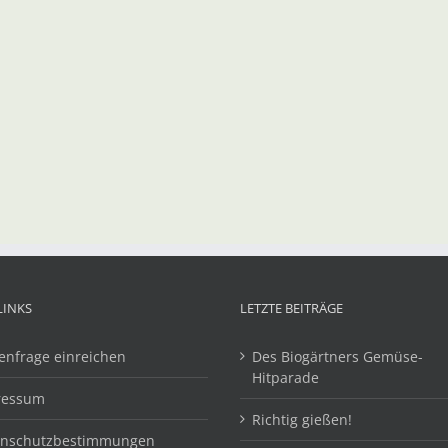
LINKS
LETZTE BEITRÄGE
enfrage einreichen
Des Biogärtners Gemüse-
Hitparade
ressum
Richtig gießen!
enschutzbestimmungen