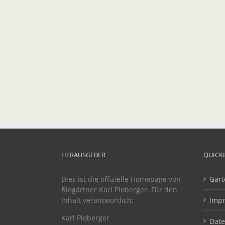
HERAUSGEBER
QUICK
Dies ist die offizielle Homepage von
Gart
Biogärtner Karl Ploberger. Für den
Inhalt verantwortlich:
Imp
Karl Ploberger
Dat