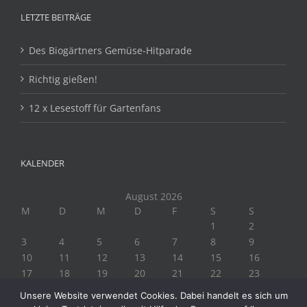
LETZTE BEITRÄGE
Des Biogärtners Gemüse-Hitparade
Richtig gießen!
12 x Lesestoff für Gartenfans
KALENDER
August 2026
M
D
M
D
F
S
S
1
2
3
4
5
6
7
8
9
10
11
12
13
14
15
16
17
18
19
20
21
22
23
24
25
26
27
28
29
30
Unsere Website verwendet Cookies. Dabei handelt es sich um
31