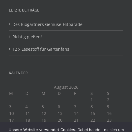
LETZTE BEITRÄGE
Des Biogärtners Gemüse-Hitparade
Richtig gießen!
12 x Lesestoff für Gartenfans
KALENDER
August 2026
M
D
M
D
F
S
S
1
2
3
4
5
6
7
8
9
10
11
12
13
14
15
16
17
18
19
20
21
22
23
24
25
26
27
28
29
30
Unsere Website verwendet Cookies. Dabei handelt es sich um