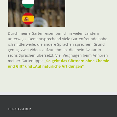
Durch meine Gartenreisen bin ich in vielen Ländern
unterwegs. Dementsprechend viele Gartenfreunde habe
ich mittlerweile, die andere Sprachen sprechen. Grund
genug, zwei Videos aufzunehmen, die mein Avatar in
sechs Sprachen übersetzt. Viel Vergnügen beim Anhören
meiner Gartentipps:
„So geht das Gärtnern ohne Chemie
und Gift“ und „Auf natürliche Art düngen“.
HERAUSGEBER