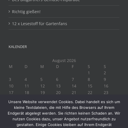
Richtig gießen!
12 x Lesestoff für Gartenfans
KALENDER
August 2026
M
D
M
D
F
S
S
1
2
3
4
5
6
7
8
9
10
11
12
13
14
15
16
17
18
19
20
21
22
23
24
25
26
27
28
29
30
Unsere Website verwendet Cookies. Dabei handelt es sich um
31
kleine Textdateien, die mit Hilfe des Browsers auf Ihrem
« Juli
Endgerät abgelegt werden. Sie richten keinen Schaden an. Wir
nutzen Cookies dazu, unser Angebot nutzerfreundlich zu
gestalten. Einige Cookies bleiben auf Ihrem Endgerät