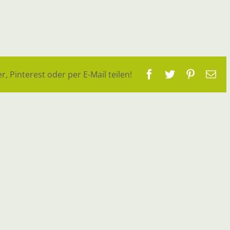
Facebook
Twitter
Pinteres
E-
r, Pinterest oder per E-Mail teilen!
Ma