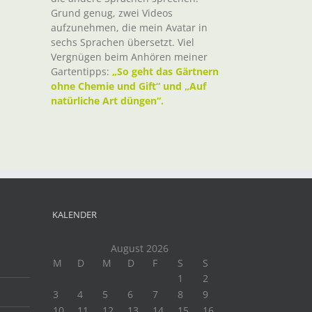
Grund genug, zwei Videos
aufzunehmen, die mein Avatar in
sechs Sprachen übersetzt. Viel
Vergnügen beim Anhören meiner
Gartentipps:
„So geht das Gärtnern
ohne Chemie und Gift“ und „Auf
natürliche Art düngen“.
KALENDER
August 2026
M
D
M
D
F
S
S
1
2
3
4
5
6
7
8
9
10
11
12
13
14
15
16