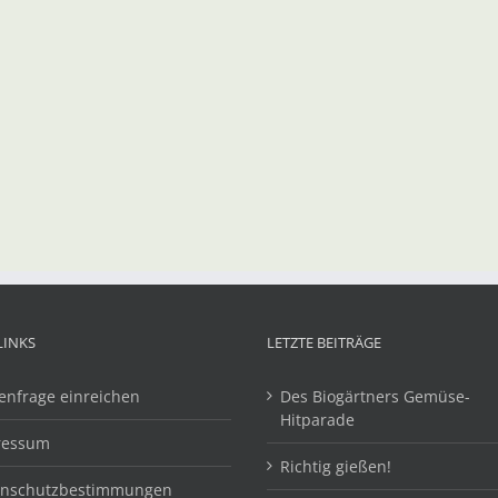
LINKS
LETZTE BEITRÄGE
enfrage einreichen
Des Biogärtners Gemüse-
Hitparade
ressum
Richtig gießen!
enschutzbestimmungen