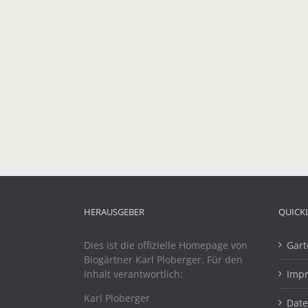
HERAUSGEBER
QUICK
Dies ist die offizielle Homepage von
Gart
Biogärtner Karl Ploberger. Für den
Inhalt verantwortlich:
Imp
Karl Ploberger
Dat