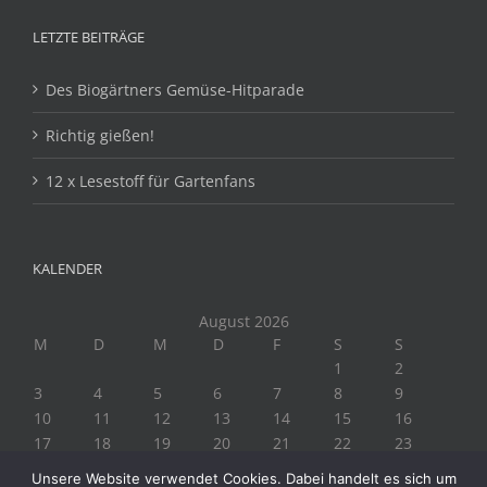
LETZTE BEITRÄGE
Des Biogärtners Gemüse-Hitparade
Richtig gießen!
12 x Lesestoff für Gartenfans
KALENDER
August 2026
M
D
M
D
F
S
S
1
2
3
4
5
6
7
8
9
10
11
12
13
14
15
16
17
18
19
20
21
22
23
24
25
26
27
28
29
30
Unsere Website verwendet Cookies. Dabei handelt es sich um