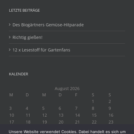
LETZTE BEITRÄGE
Des Biogärtners Gemüse-Hitparade
Richtig gießen!
12 x Lesestoff für Gartenfans
KALENDER
August 2026
M
D
M
D
F
S
S
1
2
3
4
5
6
7
8
9
10
11
12
13
14
15
16
17
18
19
20
21
22
23
24
25
26
27
28
29
30
Unsere Website verwendet Cookies. Dabei handelt es sich um