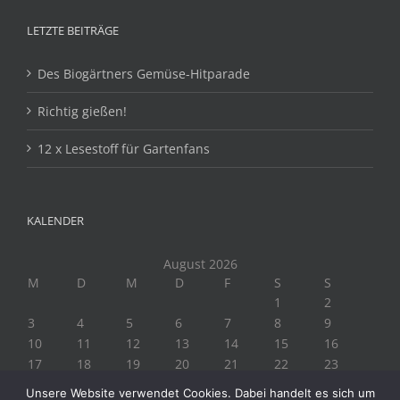
LETZTE BEITRÄGE
Des Biogärtners Gemüse-Hitparade
Richtig gießen!
12 x Lesestoff für Gartenfans
KALENDER
August 2026
M
D
M
D
F
S
S
1
2
3
4
5
6
7
8
9
10
11
12
13
14
15
16
17
18
19
20
21
22
23
24
25
26
27
28
29
30
Unsere Website verwendet Cookies. Dabei handelt es sich um