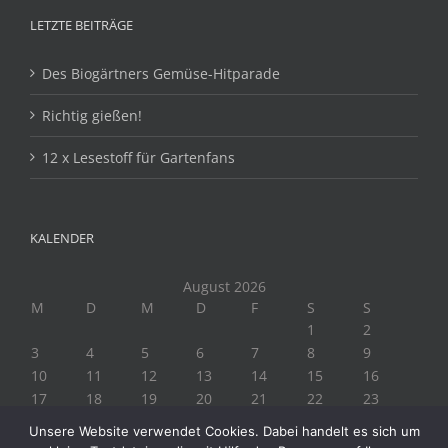
LETZTE BEITRÄGE
Des Biogärtners Gemüse-Hitparade
Richtig gießen!
12 x Lesestoff für Gartenfans
KALENDER
August 2026
M
D
M
D
F
S
S
1
2
3
4
5
6
7
8
9
10
11
12
13
14
15
16
17
18
19
20
21
22
23
24
25
26
27
28
29
30
Unsere Website verwendet Cookies. Dabei handelt es sich um
31