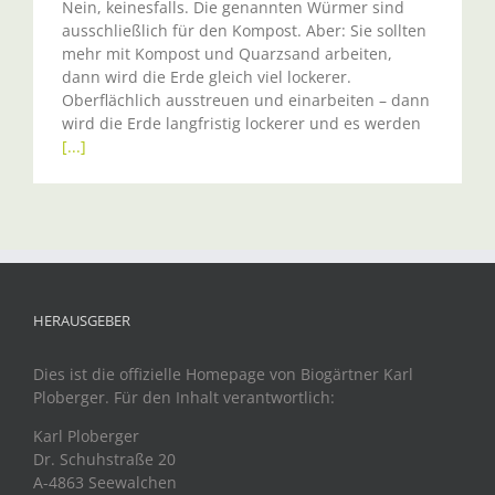
Nein, keinesfalls. Die genannten Würmer sind
ausschließlich für den Kompost. Aber: Sie sollten
mehr mit Kompost und Quarzsand arbeiten,
dann wird die Erde gleich viel lockerer.
Oberflächlich ausstreuen und einarbeiten – dann
wird die Erde langfristig lockerer und es werden
[...]
HERAUSGEBER
Dies ist die offizielle Homepage von Biogärtner Karl
Ploberger. Für den Inhalt verantwortlich:
Karl Ploberger
Dr. Schuhstraße 20
A-4863 Seewalchen