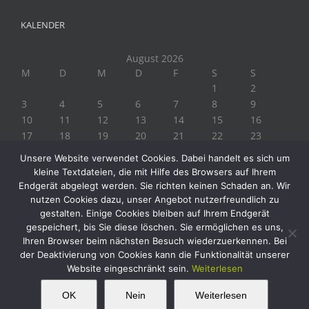
KALENDER
August 2026
M
D
M
D
F
S
S
1
2
3
4
5
6
7
8
9
10
11
12
13
14
15
16
17
18
19
20
21
22
23
24
25
26
27
28
29
30
Unsere Website verwendet Cookies. Dabei handelt es sich um
31
kleine Textdateien, die mit Hilfe des Browsers auf Ihrem
« Juli
Endgerät abgelegt werden. Sie richten keinen Schaden an. Wir
nutzen Cookies dazu, unser Angebot nutzerfreundlich zu
gestalten. Einige Cookies bleiben auf Ihrem Endgerät
gespeichert, bis Sie diese löschen. Sie ermöglichen es uns,
Ihren Browser beim nächsten Besuch wiederzuerkennen. Bei
der Deaktivierung von Cookies kann die Funktionalität unserer
Website eingeschränkt sein.
Weiterlesen
Copyright 2019 Biogärtner Ploberger | Alle Rechte vorbehalten
Facebook
Instagram
Twitter
YouTube
This website uses cookies and third party
OK
Nein
Weiterlesen
OK
services.