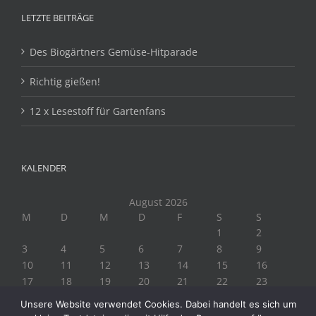
LETZTE BEITRÄGE
Des Biogärtners Gemüse-Hitparade
Richtig gießen!
12 x Lesestoff für Gartenfans
KALENDER
August 2026
M
D
M
D
F
S
S
1
2
3
4
5
6
7
8
9
10
11
12
13
14
15
16
17
18
19
20
21
22
23
24
25
26
27
28
29
30
Unsere Website verwendet Cookies. Dabei handelt es sich um
31