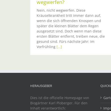
wegwerfen?
Nein, nicht wegwerfen. Diese
Kräuselkrankheit tritt immer dann auf,
wenn die sich öffnenden Knospen und
später die kleinen Blätter dem Regen
ausgesetzt sind. Doch wenn man diese
ersten Blätter entfernt, treiben neue, die
gesund sind. Fürs nächste Jahr: Im
Vorfrühling
[...]
HERAUSGEBER
QUICK
Dies ist die offizielle Homepage von
Gart
Biogärtner Karl Ploberger. Für den
Inhalt verantwortlich:
Imp