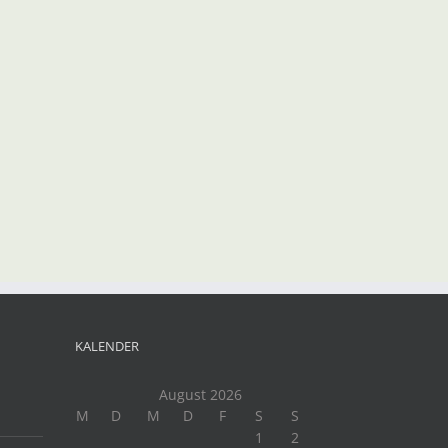
KALENDER
August 2026
M
D
M
D
F
S
S
1
2