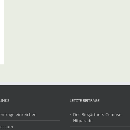
LINKS
LETZTE BEITRÄGE
enfrage einreichen
Des Biogärtners Gemüse-
Hitparade
ressum