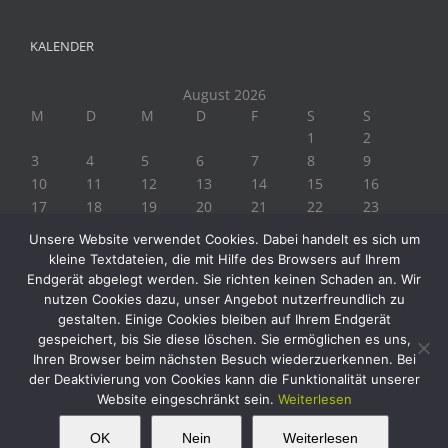
KALENDER
August 2026
M
D
M
D
F
S
S
1
2
3
4
5
6
7
8
9
10
11
12
13
14
15
16
17
18
19
20
21
22
23
24
25
26
27
28
29
30
Unsere Website verwendet Cookies. Dabei handelt es sich um
31
kleine Textdateien, die mit Hilfe des Browsers auf Ihrem
« Juli
Endgerät abgelegt werden. Sie richten keinen Schaden an. Wir
nutzen Cookies dazu, unser Angebot nutzerfreundlich zu
gestalten. Einige Cookies bleiben auf Ihrem Endgerät
gespeichert, bis Sie diese löschen. Sie ermöglichen es uns,
Ihren Browser beim nächsten Besuch wiederzuerkennen. Bei
der Deaktivierung von Cookies kann die Funktionalität unserer
Website eingeschränkt sein.
Weiterlesen
Copyright 2019 Biogärtner Ploberger | Alle Rechte vorbehalten
Facebook
Instagram
Twitter
YouTube
This website uses cookies and third party
OK
Nein
Weiterlesen
OK