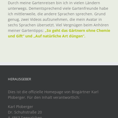
Durch meine Gartenreisen bin ich in vielen Ländern
unterwegs. Dementsprechend viele Gartenfreunde habe
ich mittlerweile, die andere Sprachen sprechen. Grund
genug, zwei Videos aufzunehmen, die mein Avatar in
sechs Sprachen übersetzt. Viel Vergnügen beim Anhören
meiner Gartentipps:
„So geht das Gärtnern ohne Chemie
und Gift“ und „Auf natürliche Art düngen“.
HERAUSGEBER
Dies ist die offizielle Homepage von Biogärtner Karl
Ploberger. Für den Inhalt verantwortlich:
Karl Ploberger
Dr. Schuhstraße 20
A-4863 Seewalchen