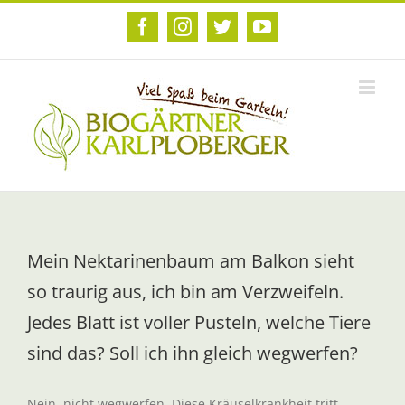
Zum
Inhalt
Facebook
Instagram
Twitter
YouTube
springen
Mein Nektarinenbaum am Balkon sieht
so traurig aus, ich bin am Verzweifeln.
Jedes Blatt ist voller Pusteln, welche Tiere
sind das? Soll ich ihn gleich wegwerfen?
Nein, nicht wegwerfen. Diese Kräuselkrankheit tritt