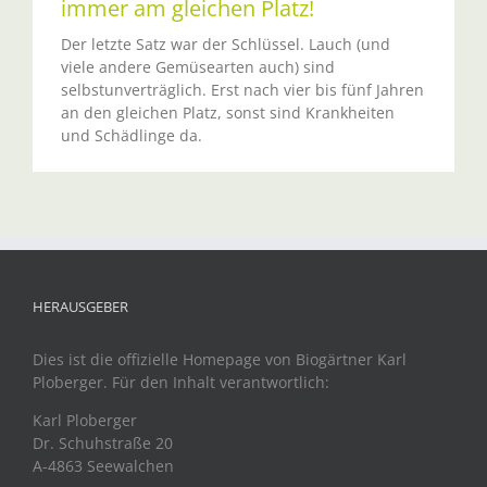
immer am gleichen Platz!
Der letzte Satz war der Schlüssel. Lauch (und
viele andere Gemüsearten auch) sind
selbstunverträglich. Erst nach vier bis fünf Jahren
an den gleichen Platz, sonst sind Krankheiten
und Schädlinge da.
HERAUSGEBER
Dies ist die offizielle Homepage von Biogärtner Karl
Ploberger. Für den Inhalt verantwortlich:
Karl Ploberger
Dr. Schuhstraße 20
A-4863 Seewalchen