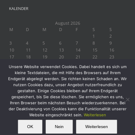
KALENDER
August 2026
M
D
M
D
F
S
S
1
2
3
4
5
6
7
8
9
10
11
12
13
14
15
16
17
18
19
20
21
22
23
24
25
26
27
28
29
30
Unsere Website verwendet Cookies. Dabei handelt es sich um
31
kleine Textdateien, die mit Hilfe des Browsers auf Ihrem
« Juli
Endgerät abgelegt werden. Sie richten keinen Schaden an. Wir
nutzen Cookies dazu, unser Angebot nutzerfreundlich zu
gestalten. Einige Cookies bleiben auf Ihrem Endgerät
gespeichert, bis Sie diese löschen. Sie ermöglichen es uns,
Ihren Browser beim nächsten Besuch wiederzuerkennen. Bei
der Deaktivierung von Cookies kann die Funktionalität unserer
Website eingeschränkt sein.
Weiterlesen
Copyright 2019 Biogärtner Ploberger | Alle Rechte vorbehalten
Facebook
Instagram
Twitter
YouTube
This website uses cookies and third party
OK
Nein
Weiterlesen
OK
services.