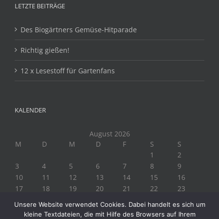
LETZTE BEITRÄGE
Des Biogärtners Gemüse-Hitparade
Richtig gießen!
12 x Lesestoff für Gartenfans
KALENDER
August 2026
M
D
M
D
F
S
S
1
2
3
4
5
6
7
8
9
10
11
12
13
14
15
16
17
18
19
20
21
22
23
24
25
26
27
28
29
30
Unsere Website verwendet Cookies. Dabei handelt es sich um
31
kleine Textdateien, die mit Hilfe des Browsers auf Ihrem