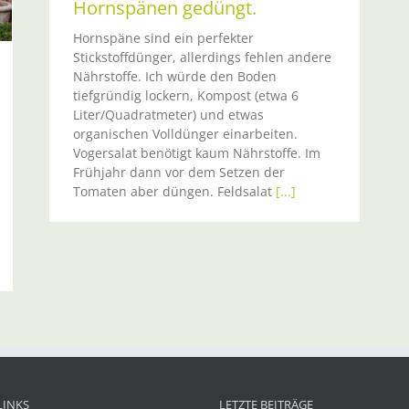
Hornspänen gedüngt.
Hornspäne sind ein perfekter
Stickstoffdünger, allerdings fehlen andere
Nährstoffe. Ich würde den Boden
tiefgründig lockern, Kompost (etwa 6
Liter/Quadratmeter) und etwas
organischen Volldünger einarbeiten.
Vogersalat benötigt kaum Nährstoffe. Im
Frühjahr dann vor dem Setzen der
Tomaten aber düngen. Feldsalat
[...]
LINKS
LETZTE BEITRÄGE