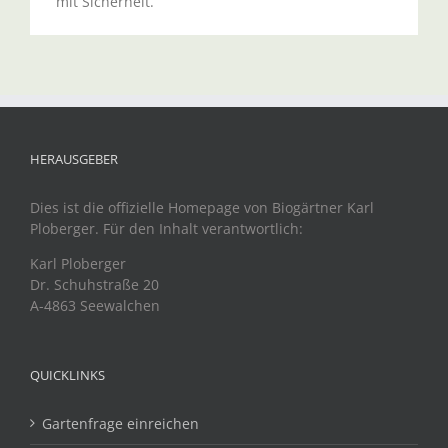
mit Sicherheit.
HERAUSGEBER
Dies ist die offizielle Homepage von Biogärtner Karl
Ploberger. Für den Inhalt verantwortlich:
Karl Ploberger
Dr. Schuhstraße 20
A-4863 Seewalchen
QUICKLINKS
Gartenfrage einreichen