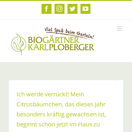
Zum
Inhalt
Facebook
Instagram
Twitter
YouTube
springen
Ich werde verrückt! Mein
Citrusbäumchen, das dieses Jahr
besonders kräftig gewachsen ist,
beginnt schon jetzt im Haus zu