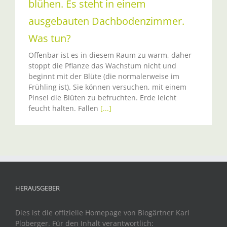
blühen. Es steht in einem
ausgebauten Dachbodenzimmer.
Was tun?
Offenbar ist es in diesem Raum zu warm, daher
stoppt die Pflanze das Wachstum nicht und
beginnt mit der Blüte (die normalerweise im
Frühling ist). Sie können versuchen, mit einem
Pinsel die Blüten zu befruchten. Erde leicht
feucht halten. Fallen
[...]
HERAUSGEBER
Dies ist die offizielle Homepage von Biogärtner Karl
Ploberger. Für den Inhalt verantwortlich: