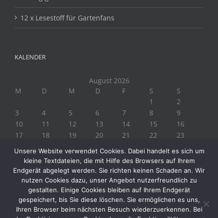
12 x Lesestoff für Gartenfans
KALENDER
August 2026
M
D
M
D
F
S
S
1
2
3
4
5
6
7
8
9
10
11
12
13
14
15
16
17
18
19
20
21
22
23
24
25
26
27
28
29
30
Unsere Website verwendet Cookies. Dabei handelt es sich um
31
kleine Textdateien, die mit Hilfe des Browsers auf Ihrem
« Juli
Endgerät abgelegt werden. Sie richten keinen Schaden an. Wir
nutzen Cookies dazu, unser Angebot nutzerfreundlich zu
gestalten. Einige Cookies bleiben auf Ihrem Endgerät
gespeichert, bis Sie diese löschen. Sie ermöglichen es uns,
Ihren Browser beim nächsten Besuch wiederzuerkennen. Bei