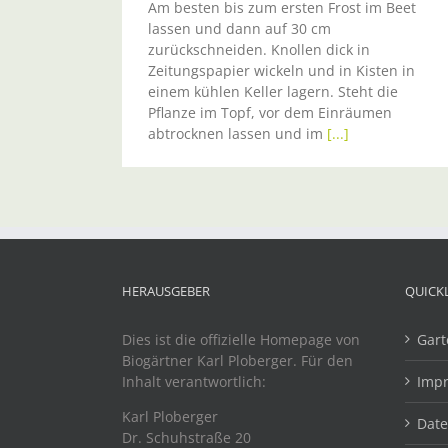
Am besten bis zum ersten Frost im Beet
lassen und dann auf 30 cm
zurückschneiden. Knollen dick in
Zeitungspapier wickeln und in Kisten in
einem kühlen Keller lagern. Steht die
Pflanze im Topf, vor dem Einräumen
abtrocknen lassen und im
[...]
HERAUSGEBER
QUICK
Dies ist die offizielle Homepage von
Gart
Biogärtner Karl Ploberger. Für den
Inhalt verantwortlich:
Imp
Karl Ploberger
Dat
Dr. Schuhstraße 20