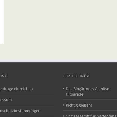
LINKS
LETZTE BEITRÄGE
enfrage einreichen
Des Biogärtners Gemüse-
Hitparade
ressum
Richtig gießen!
enschutzbestimmungen
12 x Lesestoff für Gartenfans