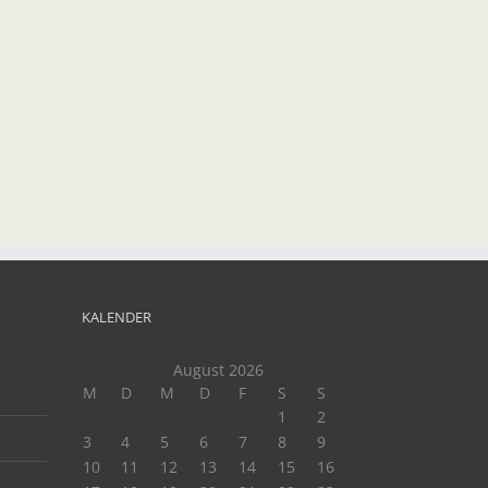
KALENDER
August 2026
M
D
M
D
F
S
S
1
2
3
4
5
6
7
8
9
10
11
12
13
14
15
16