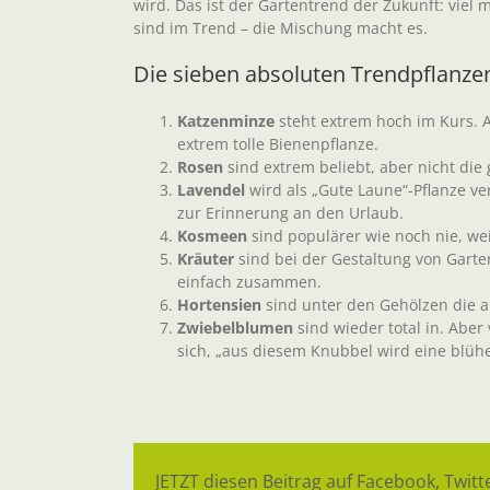
wird. Das ist der Gartentrend der Zukunft: viel
sind im Trend – die Mischung macht es.
Die sieben absoluten Trendpflanze
Katzenminze
steht extrem hoch im Kurs. A
extrem tolle Bienenpflanze.
Rosen
sind extrem beliebt, aber nicht die
Lavendel
wird als „Gute Laune“-Pflanze v
zur Erinnerung an den Urlaub.
Kosmeen
sind populärer wie noch nie, wei
Kräuter
sind bei der Gestaltung von Gart
einfach zusammen.
Hortensien
sind unter den Gehölzen die a
Zwiebelblumen
sind wieder total in. Abe
sich, „aus diesem Knubbel wird eine blüh
JETZT diesen Beitrag auf Facebook, Twitte