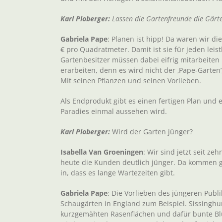
Karl Ploberger:
Lassen die Gartenfreunde die Gärte
Gabriela Pape
: Planen ist hipp! Da waren wir di
€ pro Quadratmeter. Damit ist sie für jeden leis
Gartenbesitzer müssen dabei eifrig mitarbeiten
erarbeiten, denn es wird nicht der ‚Pape-Garten
Mit seinen Pflanzen und seinen Vorlieben.
Als Endprodukt gibt es einen fertigen Plan und e
Paradies einmal aussehen wird.
Karl Ploberger:
Wird der Garten jünger?
Isabella Van Groeningen
: Wir sind jetzt seit ze
heute die Kunden deutlich jünger. Da kommen g
in, dass es lange Wartezeiten gibt.
Gabriela Pape
: Die Vorlieben des jüngeren Pub
Schaugärten in England zum Beispiel. Sissinghur
kurzgemähten Rasenflächen und dafür bunte B