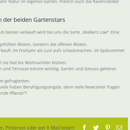
 mehr Natur im eigenen Garten. Freilich auch die Rasenroboter
n der beiden Gartenstars
m besten verkauft wird bei uns die Sorte „Walkers Low“. Eine
 gefüllten Blüten, sondern die offenen Blüten.
erkauft: Im Frühjahr als Lust aufs Urlaubmachen, im Spätsommer
l sie fast bis Weihnachten blühen.
en und Terrasse extrem wichtig. Garten und Genuss gehören
m gefragtesten.
r viele haben Beruhigungsängste, denn viele Newcomer fragen
ende Pflanze“?
Facebook
Twitter
Pinteres
E-
r, Pinterest oder per E-Mail teilen!