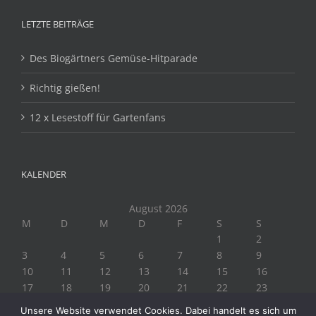
LETZTE BEITRÄGE
Des Biogärtners Gemüse-Hitparade
Richtig gießen!
12 x Lesestoff für Gartenfans
KALENDER
August 2026
M
D
M
D
F
S
S
1
2
3
4
5
6
7
8
9
10
11
12
13
14
15
16
17
18
19
20
21
22
23
24
25
26
27
28
29
30
Unsere Website verwendet Cookies. Dabei handelt es sich um