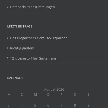
Datenschutzbestimmungen
LETZTE BEITRÄGE
Des Biogärtners Gemüse-Hitparade
Richtig gießen!
12 x Lesestoff für Gartenfans
KALENDER
August 2026
M
D
M
D
F
S
S
1
2
3
4
5
6
7
8
9