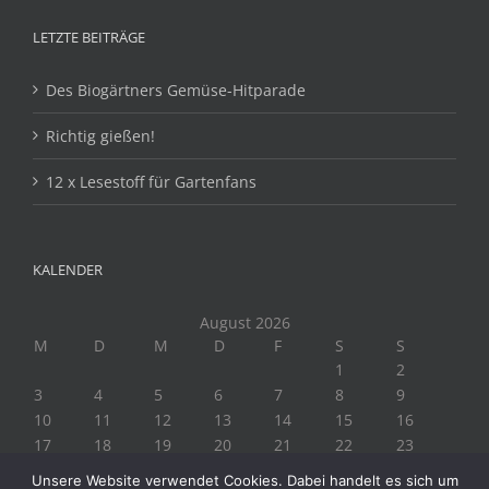
LETZTE BEITRÄGE
Des Biogärtners Gemüse-Hitparade
Richtig gießen!
12 x Lesestoff für Gartenfans
KALENDER
August 2026
M
D
M
D
F
S
S
1
2
3
4
5
6
7
8
9
10
11
12
13
14
15
16
17
18
19
20
21
22
23
24
25
26
27
28
29
30
Unsere Website verwendet Cookies. Dabei handelt es sich um