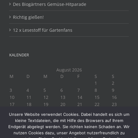
Des Biogärtners Gemüse-Hitparade
Richtig gießen!
12 x Lesestoff für Gartenfans
KALENDER
August 2026
M
D
M
D
F
S
S
1
2
3
4
5
6
7
8
9
10
11
12
13
14
15
16
17
18
19
20
21
22
23
24
25
26
27
28
29
30
Unsere Website verwendet Cookies. Dabei handelt es sich um
31
kleine Textdateien, die mit Hilfe des Browsers auf Ihrem
« Juli
Endgerät abgelegt werden. Sie richten keinen Schaden an. Wir
nutzen Cookies dazu, unser Angebot nutzerfreundlich zu