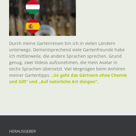
Durch meine Gartenreisen bin ich in vielen Ländern
unterwegs. Dementsprechend viele Gartenfreunde habe
ich mittlerweile, die andere Sprachen sprechen. Grund
genug, zwei Videos aufzunehmen, die mein Avatar in
sechs Sprachen übersetzt. Viel Vergnügen beim Anhören
meiner Gartentipps:
„So geht das Gärtnern ohne Chemie
und Gift“ und „Auf natürliche Art düngen“.
HERAUSGEBER