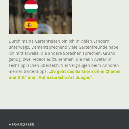
Durch meine Gartenreisen bin ich in vielen Ländern
unterwegs. Dementsprechend viele Gartenfreunde habe
ich mittlerweile, die andere Sprachen sprechen. Grund
genug, zwei Videos aufzunehmen, die mein Avatar in
sechs Sprachen übersetzt. Viel Vergnügen beim Anhören
meiner Gartentipps:
„So geht das Gärtnern ohne Chemie
und Gift“ und „Auf natürliche Art düngen“.
HERAUSGEBER