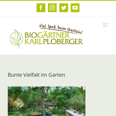
Zum
Inhalt
Facebook
Instagram
Twitter
YouTube
springen
Bunte Vielfalt im Garten