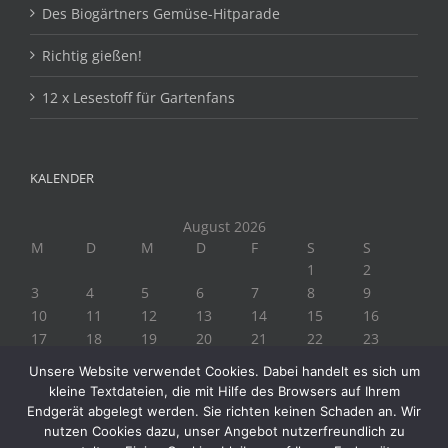
Des Biogärtners Gemüse-Hitparade
Richtig gießen!
12 x Lesestoff für Gartenfans
KALENDER
August 2026
M
D
M
D
F
S
S
1
2
3
4
5
6
7
8
9
10
11
12
13
14
15
16
17
18
19
20
21
22
23
24
25
26
27
28
29
30
Unsere Website verwendet Cookies. Dabei handelt es sich um
31
kleine Textdateien, die mit Hilfe des Browsers auf Ihrem
« Juli
Endgerät abgelegt werden. Sie richten keinen Schaden an. Wir
nutzen Cookies dazu, unser Angebot nutzerfreundlich zu