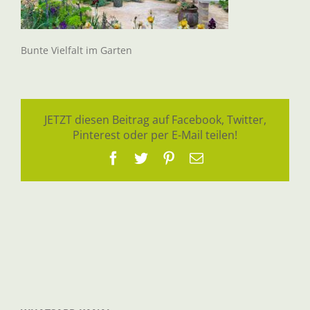
Bunte Vielfalt im Garten
JETZT diesen Beitrag auf Facebook, Twitter,
Pinterest oder per E-Mail teilen!
Facebook
Twitter
Pinterest
E-
Mail