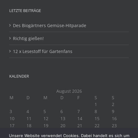
LETZTE BEITRÄGE
Des Biogärtners Gemüse-Hitparade
Richtig gießen!
12 x Lesestoff für Gartenfans
KALENDER
August 2026
M
D
M
D
F
S
S
1
2
3
4
5
6
7
8
9
10
11
12
13
14
15
16
17
18
19
20
21
22
23
24
25
26
27
28
29
30
Unsere Website verwendet Cookies. Dabei handelt es sich um