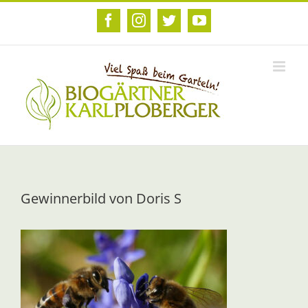
Zum
Inhalt
Facebook
Instagram
Twitter
YouTube
springen
Gewinnerbild von Doris S