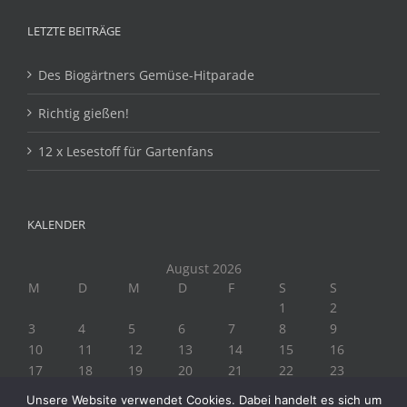
LETZTE BEITRÄGE
Des Biogärtners Gemüse-Hitparade
Richtig gießen!
12 x Lesestoff für Gartenfans
KALENDER
August 2026
M
D
M
D
F
S
S
1
2
3
4
5
6
7
8
9
10
11
12
13
14
15
16
17
18
19
20
21
22
23
24
25
26
27
28
29
30
Unsere Website verwendet Cookies. Dabei handelt es sich um