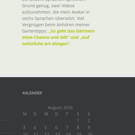
Grund genug, zwei Videos
aufzunehmen, die mein Avatar in
sechs Sprachen übersetzt. Viel
Vergnügen beim Anhören meiner
Gartentipps:
„So geht das Gärtnern
ohne Chemie und Gift“ und „Auf
natürliche Art düngen“.
KALENDER
August 2026
M
D
M
D
F
S
S
1
2
3
4
5
6
7
8
9
10
11
12
13
14
15
16