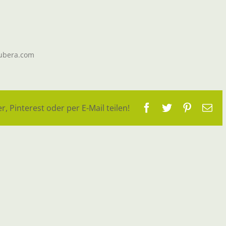
lubera.com
Facebook
Twitter
Pinteres
E-
r, Pinterest oder per E-Mail teilen!
Ma