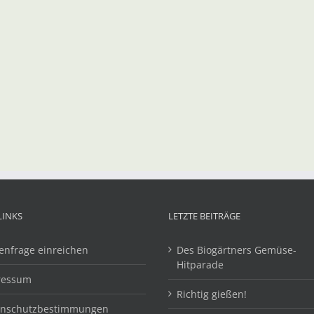
LINKS
LETZTE BEITRÄGE
enfrage einreichen
Des Biogärtners Gemüse-
Hitparade
ressum
Richtig gießen!
enschutzbestimmungen