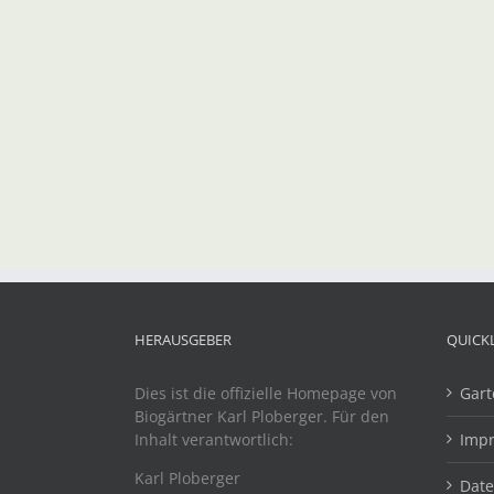
HERAUSGEBER
QUICK
Dies ist die offizielle Homepage von
Gart
Biogärtner Karl Ploberger. Für den
Inhalt verantwortlich:
Imp
Karl Ploberger
Dat