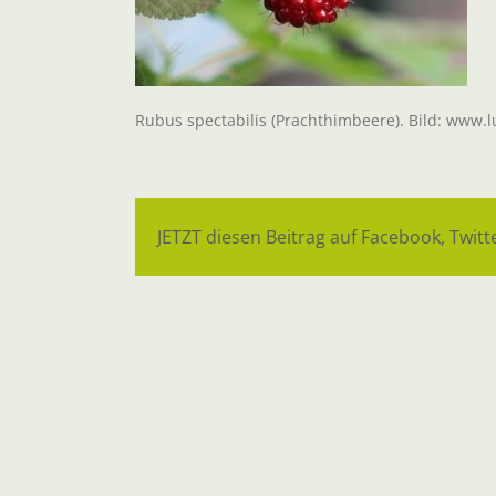
Rubus spectabilis (Prachthimbeere). Bild: www.
JETZT diesen Beitrag auf Facebook, Twitte