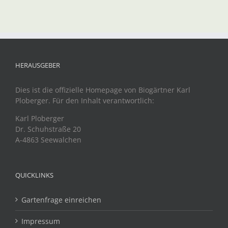
HERAUSGEBER
Dies ist die offizielle Homepage von Biogärtner Karl
Ploberger. Für den Inhalt verantwortlich:
Karl Ploberger
Dr. Schuhstraße 20
A-4863 Seewalchen
QUICKLINKS
Gartenfrage einreichen
Impressum