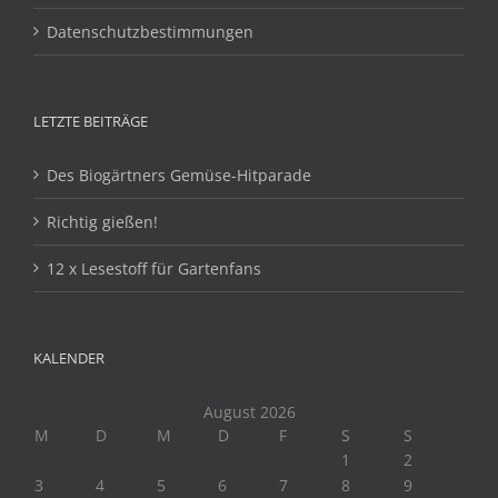
Datenschutzbestimmungen
LETZTE BEITRÄGE
Des Biogärtners Gemüse-Hitparade
Richtig gießen!
12 x Lesestoff für Gartenfans
KALENDER
August 2026
M
D
M
D
F
S
S
1
2
3
4
5
6
7
8
9