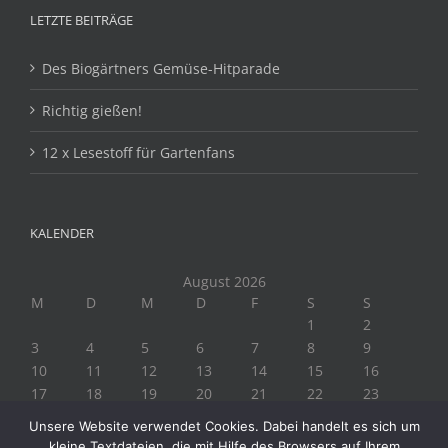
LETZTE BEITRÄGE
Des Biogärtners Gemüse-Hitparade
Richtig gießen!
12 x Lesestoff für Gartenfans
KALENDER
August 2026
M
D
M
D
F
S
S
1
2
3
4
5
6
7
8
9
10
11
12
13
14
15
16
17
18
19
20
21
22
23
24
25
26
27
28
29
30
Unsere Website verwendet Cookies. Dabei handelt es sich um
31
kleine Textdateien, die mit Hilfe des Browsers auf Ihrem