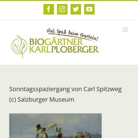
Zum
Inhalt
Facebook
Instagram
Twitter
YouTube
springen
Sonntagsspaziergang von Carl Spitzweg
(c) Salzburger Museum