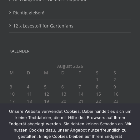
Richtig gießen!
12 x Lesestoff für Gartenfans
KALENDER
August 2026
M
D
M
D
F
S
S
1
2
3
4
5
6
7
8
9
10
11
12
13
14
15
16
17
18
19
20
21
22
23
24
25
26
27
28
29
30
Unsere Website verwendet Cookies. Dabei handelt es sich um
31
kleine Textdateien, die mit Hilfe des Browsers auf Ihrem
« Juli
Endgerät abgelegt werden. Sie richten keinen Schaden an. Wir
nutzen Cookies dazu, unser Angebot nutzerfreundlich zu
gestalten. Einige Cookies bleiben auf Ihrem Endgerät