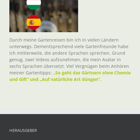
Durch meine Gartenreisen bin ich in vielen Ländern
unterwegs. Dementsprechend viele Gartenfreunde habe
ich mittlerweile, die andere Sprachen sprechen. Grund
genug, zwei Videos aufzunehmen, die mein Avatar in
sechs Sprachen übersetzt. Viel Vergnügen beim Anhören
meiner Gartentipps:
„So geht das Gärtnern ohne Chemie
und Gift“ und „Auf natürliche Art düngen“.
HERAUSGEBER