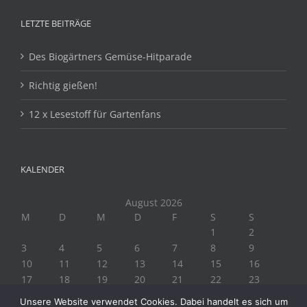
LETZTE BEITRÄGE
Des Biogärtners Gemüse-Hitparade
Richtig gießen!
12 x Lesestoff für Gartenfans
KALENDER
August 2026
M
D
M
D
F
S
S
1
2
3
4
5
6
7
8
9
10
11
12
13
14
15
16
17
18
19
20
21
22
23
24
25
26
27
28
29
30
Unsere Website verwendet Cookies. Dabei handelt es sich um