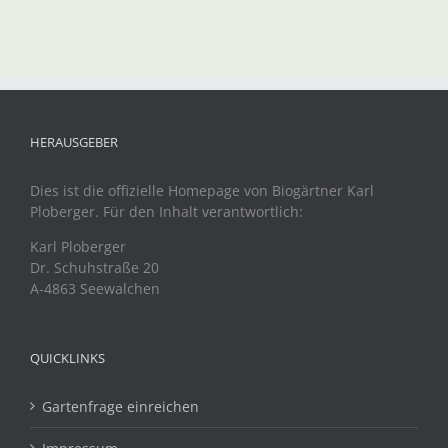
HERAUSGEBER
Dies ist die offizielle Homepage von Biogärtner Karl
Ploberger. Für den Inhalt verantwortlich:
Karl Ploberger
Dr. Schuhstraße 20
A-4863 Seewalchen
QUICKLINKS
Gartenfrage einreichen