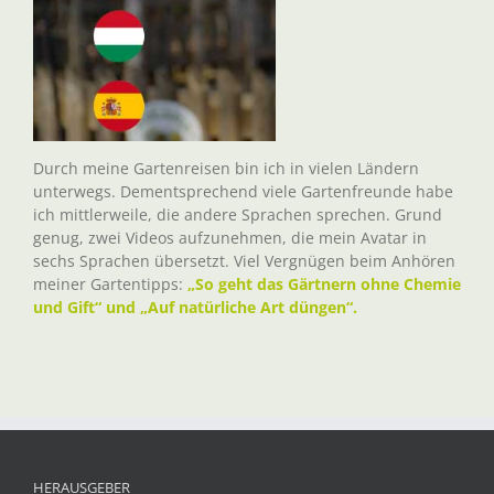
Durch meine Gartenreisen bin ich in vielen Ländern
unterwegs. Dementsprechend viele Gartenfreunde habe
ich mittlerweile, die andere Sprachen sprechen. Grund
genug, zwei Videos aufzunehmen, die mein Avatar in
sechs Sprachen übersetzt. Viel Vergnügen beim Anhören
meiner Gartentipps:
„So geht das Gärtnern ohne Chemie
und Gift“ und „Auf natürliche Art düngen“.
HERAUSGEBER