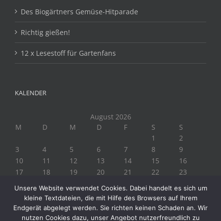
Des Biogärtners Gemüse-Hitparade
Richtig gießen!
12 x Lesestoff für Gartenfans
KALENDER
August 2026
M
D
M
D
F
S
S
1
2
3
4
5
6
7
8
9
10
11
12
13
14
15
16
17
18
19
20
21
22
23
24
25
26
27
28
29
30
Unsere Website verwendet Cookies. Dabei handelt es sich um
31
kleine Textdateien, die mit Hilfe des Browsers auf Ihrem
« Juli
Endgerät abgelegt werden. Sie richten keinen Schaden an. Wir
nutzen Cookies dazu, unser Angebot nutzerfreundlich zu