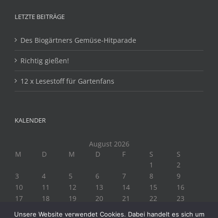
LETZTE BEITRÄGE
Des Biogärtners Gemüse-Hitparade
Richtig gießen!
12 x Lesestoff für Gartenfans
KALENDER
August 2026
M
D
M
D
F
S
S
1
2
3
4
5
6
7
8
9
10
11
12
13
14
15
16
17
18
19
20
21
22
23
24
25
26
27
28
29
30
Unsere Website verwendet Cookies. Dabei handelt es sich um