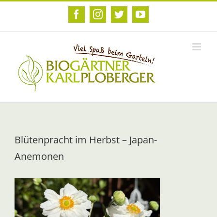
Zum
Inhalt
Facebook
Instagram
Twitter
YouTube
springen
Blütenpracht im Herbst – Japan-
Anemonen