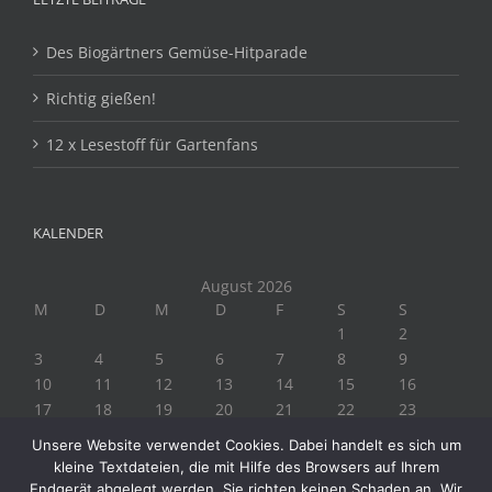
Des Biogärtners Gemüse-Hitparade
Richtig gießen!
12 x Lesestoff für Gartenfans
KALENDER
August 2026
M
D
M
D
F
S
S
1
2
3
4
5
6
7
8
9
10
11
12
13
14
15
16
17
18
19
20
21
22
23
24
25
26
27
28
29
30
Unsere Website verwendet Cookies. Dabei handelt es sich um
31
kleine Textdateien, die mit Hilfe des Browsers auf Ihrem
« Juli
Endgerät abgelegt werden. Sie richten keinen Schaden an. Wir