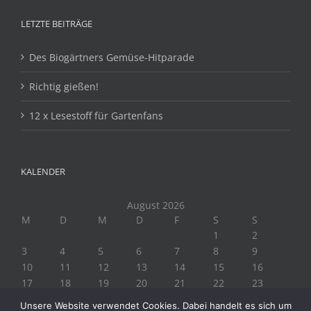
LETZTE BEITRÄGE
Des Biogärtners Gemüse-Hitparade
Richtig gießen!
12 x Lesestoff für Gartenfans
KALENDER
August 2026
M
D
M
D
F
S
S
1
2
3
4
5
6
7
8
9
10
11
12
13
14
15
16
17
18
19
20
21
22
23
24
25
26
27
28
29
30
Unsere Website verwendet Cookies. Dabei handelt es sich um