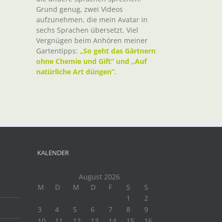
Grund genug, zwei Videos
aufzunehmen, die mein Avatar in
sechs Sprachen übersetzt. Viel
Vergnügen beim Anhören meiner
Gartentipps:
„So geht das Gärtnern
ohne Chemie und Gift“ und „Auf
natürliche Art düngen“.
KALENDER
August 2026
M
D
M
D
F
S
S
1
2
3
4
5
6
7
8
9
10
11
12
13
14
15
16