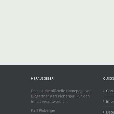
HERAUSGEBER
QUICK
Dies ist die offizielle Homepage von
Gart
Biogärtner Karl Ploberger. Für den
Inhalt verantwortlich:
Imp
Karl Ploberger
Dat