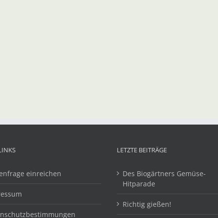
LINKS
LETZTE BEITRÄGE
enfrage einreichen
Des Biogärtners Gemüse-
Hitparade
ressum
Richtig gießen!
enschutzbestimmungen