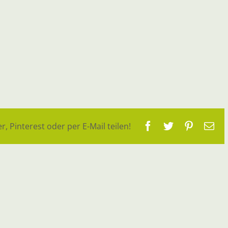
Facebook
Twitter
Pinteres
E-
r, Pinterest oder per E-Mail teilen!
Ma