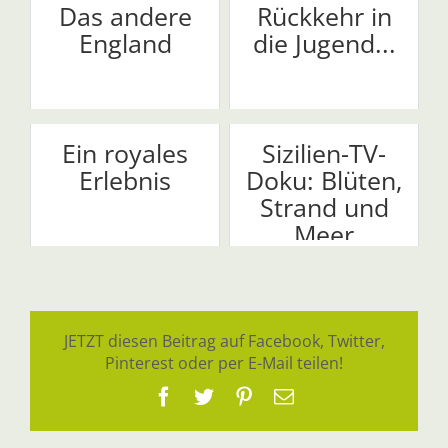
Das andere
Rückkehr in
England
die Jugend...
Ein royales
Sizilien-TV-
Erlebnis
Doku: Blüten,
Strand und
Meer
JETZT diesen Beitrag auf Facebook, Twitter,
Pinterest oder per E-Mail teilen!
Facebook
Twitter
Pinterest
E-
Mail