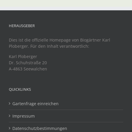
HERAUSGEBER
Dies ist die offizielle Homepage von Biogärtner Karl
Ploberger. Für den Inhalt verantwortlich:
Karl Ploberger
Dr. Schuhstraße 20
A-4863 Seewalchen
QUICKLINKS
Gartenfrage einreichen
Impressum
Datenschutzbestimmungen