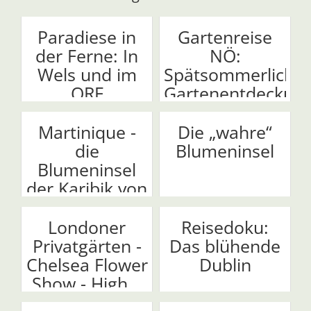
Paradiese in
Gartenreise
der Ferne: In
NÖ:
Wels und im
Spätsommerliche
ORF
Gartenentdeckung
Martinique -
Die „wahre“
die
Blumeninsel
Blumeninsel
der Karibik von
27. N...
Londoner
Reisedoku:
Privatgärten -
Das blühende
Chelsea Flower
Dublin
Show - High...