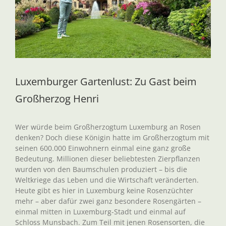
Luxemburger Gartenlust: Zu Gast beim
Großherzog Henri
Wer würde beim Großherzogtum Luxemburg an Rosen
denken? Doch diese Königin hatte im Großherzogtum mit
seinen 600.000 Einwohnern einmal eine ganz große
Bedeutung. Millionen dieser beliebtesten Zierpflanzen
wurden von den Baumschulen produziert – bis die
Weltkriege das Leben und die Wirtschaft veränderten.
Heute gibt es hier in Luxemburg keine Rosenzüchter
mehr – aber dafür zwei ganz besondere Rosengärten –
einmal mitten in Luxemburg-Stadt und einmal auf
Schloss Munsbach. Zum Teil mit jenen Rosensorten, die