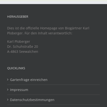
HERAUSGEBER
Dies ist die offizielle Homepage von Biogärtner Karl
Ploberger. Für den Inhalt verantwortlich:
Karl Ploberger
Dr. Schuhstraße 20
A-4863 Seewalchen
QUICKLINKS
Gartenfrage einreichen
Impressum
Datenschutzbestimmungen