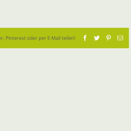
Facebook
Twitter
Pinteres
E-
r, Pinterest oder per E-Mail teilen!
Ma