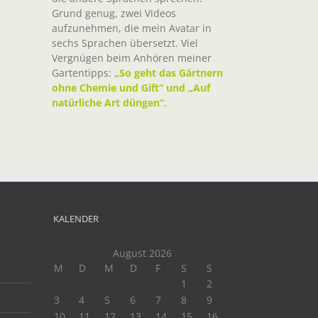
Grund genug, zwei Videos
aufzunehmen, die mein Avatar in
sechs Sprachen übersetzt. Viel
Vergnügen beim Anhören meiner
Gartentipps:
„So geht das Gärtnern
ohne Chemie und Gift“ und „Auf
natürliche Art düngen“.
KALENDER
August 2026
M
D
M
D
F
S
S
1
2
3
4
5
6
7
8
9
10
11
12
13
14
15
16