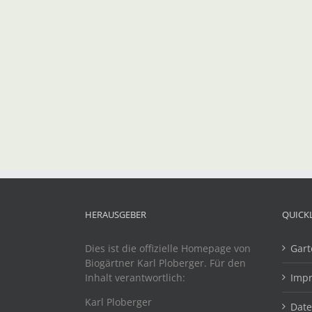
HERAUSGEBER
QUICK
Dies ist die offizielle Homepage von
Gart
Biogärtner Karl Ploberger. Für den
Inhalt verantwortlich:
Imp
Karl Ploberger
Dat