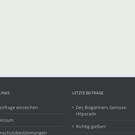
LINKS
LETZTE BEITRÄGE
enfrage einreichen
Des Biogärtners Gemüse-
Hitparade
ressum
Richtig gießen!
enschutzbestimmungen