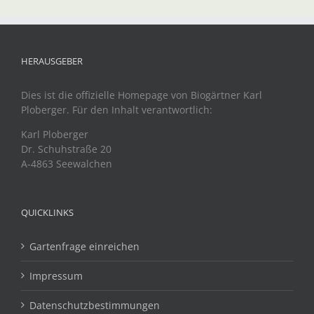
HERAUSGEBER
Dies ist die offizielle Homepage von Biogärtner Karl
Ploberger. Für den Inhalt verantwortlich:
Karl Ploberger
Dr. Schuhstraße 20
A-4863 Seewalchen
QUICKLINKS
Gartenfrage einreichen
Impressum
Datenschutzbestimmungen