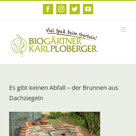
Zum
Inhalt
Facebook
Instagram
Twitter
YouTube
springen
Es gibt keinen Abfall – der Brunnen aus
Dachziegeln