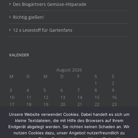
Des Biogärtners Gemüse-Hitparade
Richtig gießen!
12 x Lesestoff für Gartenfans
KALENDER
August 2026
M
D
M
D
F
S
S
1
2
3
4
5
6
7
8
9
10
11
12
13
14
15
16
17
18
19
20
21
22
23
24
25
26
27
28
29
30
Unsere Website verwendet Cookies. Dabei handelt es sich um
31
kleine Textdateien, die mit Hilfe des Browsers auf Ihrem
« Juli
Endgerät abgelegt werden. Sie richten keinen Schaden an. Wir
nutzen Cookies dazu, unser Angebot nutzerfreundlich zu