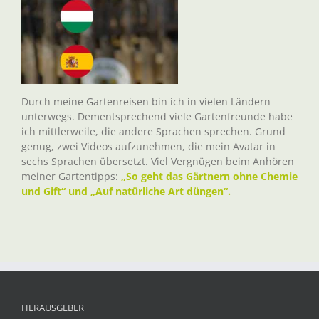
Durch meine Gartenreisen bin ich in vielen Ländern
unterwegs. Dementsprechend viele Gartenfreunde habe
ich mittlerweile, die andere Sprachen sprechen. Grund
genug, zwei Videos aufzunehmen, die mein Avatar in
sechs Sprachen übersetzt. Viel Vergnügen beim Anhören
meiner Gartentipps:
„So geht das Gärtnern ohne Chemie
und Gift“ und „Auf natürliche Art düngen“.
HERAUSGEBER