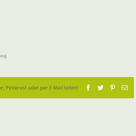
nung
Facebook
Twitter
Pinteres
E-
r, Pinterest oder per E-Mail teilen!
Ma