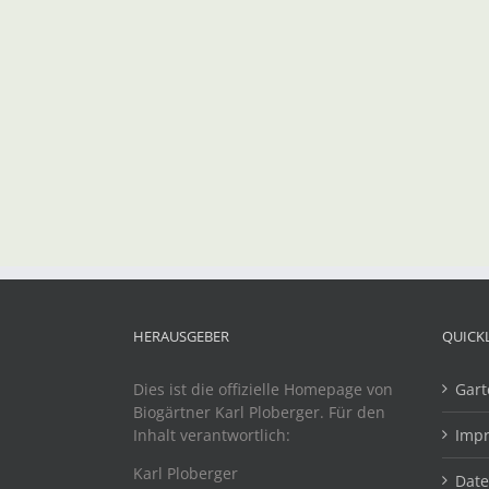
HERAUSGEBER
QUICK
Dies ist die offizielle Homepage von
Gart
Biogärtner Karl Ploberger. Für den
Inhalt verantwortlich:
Imp
Karl Ploberger
Dat