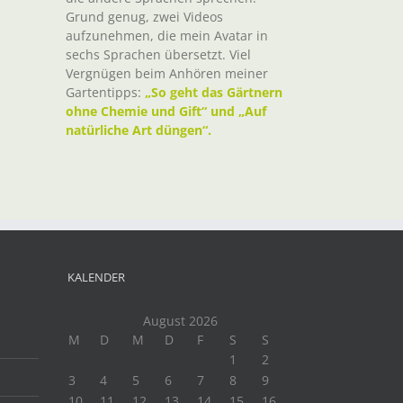
Grund genug, zwei Videos
aufzunehmen, die mein Avatar in
sechs Sprachen übersetzt. Viel
Vergnügen beim Anhören meiner
Gartentipps:
„So geht das Gärtnern
ohne Chemie und Gift“ und „Auf
natürliche Art düngen“.
KALENDER
August 2026
M
D
M
D
F
S
S
1
2
3
4
5
6
7
8
9
10
11
12
13
14
15
16