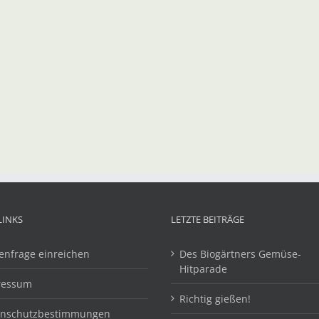
LINKS
LETZTE BEITRÄGE
enfrage einreichen
Des Biogärtners Gemüse-
Hitparade
ressum
Richtig gießen!
enschutzbestimmungen