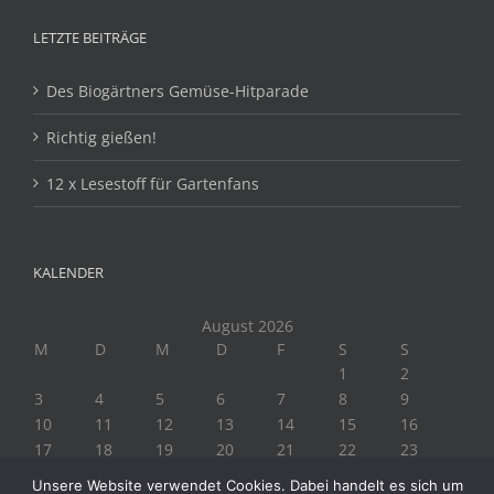
LETZTE BEITRÄGE
Des Biogärtners Gemüse-Hitparade
Richtig gießen!
12 x Lesestoff für Gartenfans
KALENDER
August 2026
M
D
M
D
F
S
S
1
2
3
4
5
6
7
8
9
10
11
12
13
14
15
16
17
18
19
20
21
22
23
24
25
26
27
28
29
30
Unsere Website verwendet Cookies. Dabei handelt es sich um