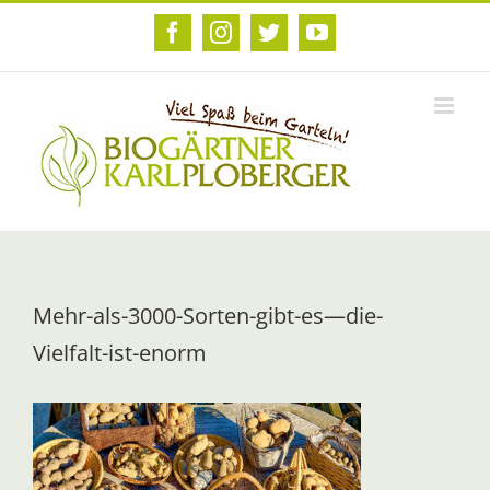
Zum
Inhalt
Facebook
Instagram
Twitter
YouTube
springen
Mehr-als-3000-Sorten-gibt-es—die-
Vielfalt-ist-enorm