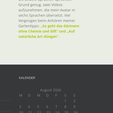
Grund genug, zwei Videos
aufzunehmen, die mein Avatar in
sechs Sprachen übersetzt. Viel
Vergnügen beim Anhören meiner
Gartentipps:
„So geht das Gärtnern
ohne Chemie und Gift“ und „Auf
natürliche Art düngen“.
KALENDER
August 2026
M
D
M
D
F
S
S
1
2
3
4
5
6
7
8
9
10
11
12
13
14
15
16