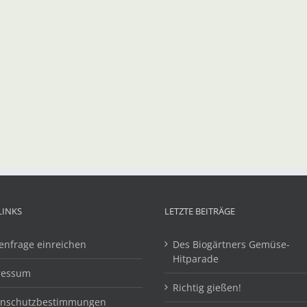
LINKS
LETZTE BEITRÄGE
enfrage einreichen
Des Biogärtners Gemüse-
Hitparade
ressum
Richtig gießen!
enschutzbestimmungen