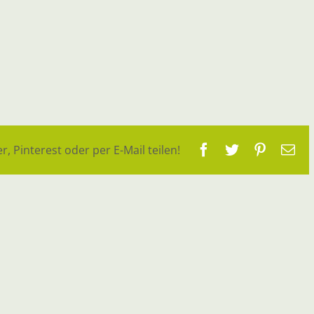
Facebook
Twitter
Pinteres
E-
r, Pinterest oder per E-Mail teilen!
Ma