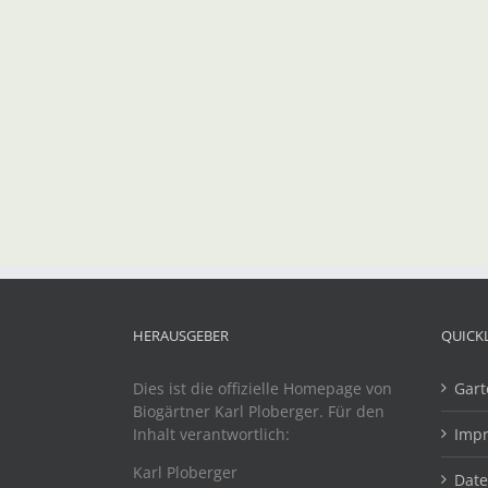
HERAUSGEBER
QUICK
Dies ist die offizielle Homepage von
Gart
Biogärtner Karl Ploberger. Für den
Inhalt verantwortlich:
Imp
Karl Ploberger
Dat