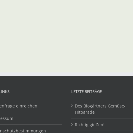
LINKS
LETZTE BEITRÄGE
enfrage einreichen
Des Biogärtners Gemüse-
Hitparade
ressum
Richtig gießen!
enschutzbestimmungen