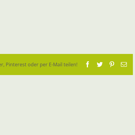
Facebook
Twitter
Pinteres
E-
r, Pinterest oder per E-Mail teilen!
Ma