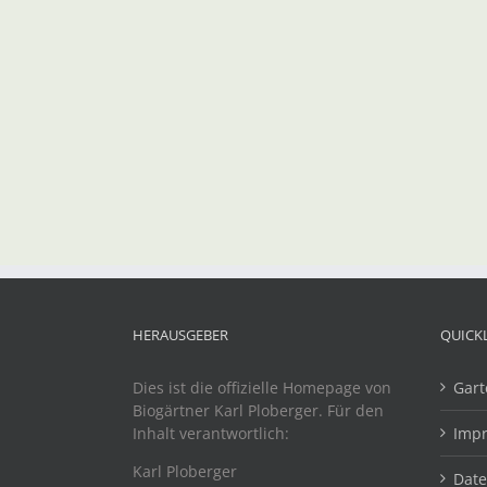
HERAUSGEBER
QUICK
Dies ist die offizielle Homepage von
Gart
Biogärtner Karl Ploberger. Für den
Inhalt verantwortlich:
Imp
Karl Ploberger
Dat