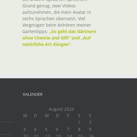
Grund genug, zwei Videos
aufzunehmen, die mein Avatar in
sechs Sprachen übersetzt. Viel
Vergnügen beim Anhören meiner
Gartentipps:
„So geht das Gärtnern
ohne Chemie und Gift“ und „Auf
natürliche Art düngen“.
KALENDER
August 2026
M
D
M
D
F
S
S
1
2
3
4
5
6
7
8
9
10
11
12
13
14
15
16